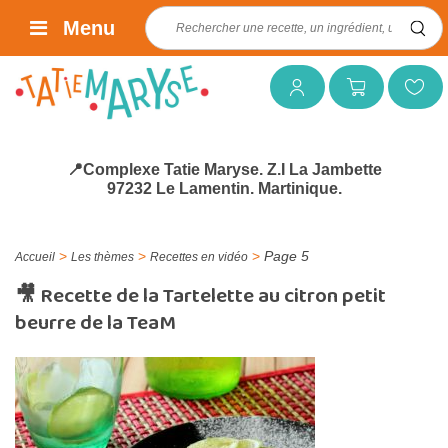
Rechercher :
Menu
Mon compte
Mon panier
Mes favoris
📍Complexe Tatie Maryse. Z.I La Jambette
97232 Le Lamentin. Martinique.
>
>
>
Page 5
Accueil
Les thèmes
Recettes en vidéo
🎥 Recette de la Tartelette au citron petit
beurre de la TeaM