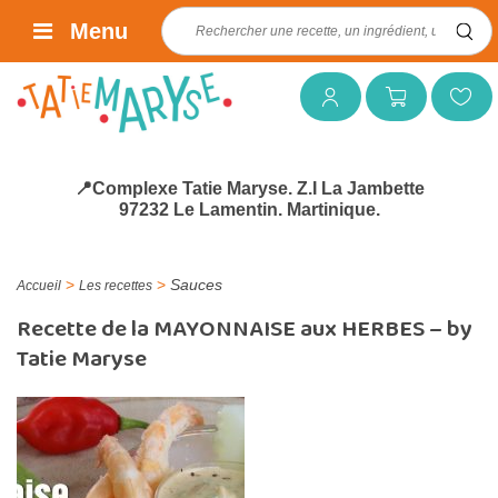
Rechercher :
Menu
Mon compte
Mon panier
Mes favoris
📍Complexe Tatie Maryse. Z.I La Jambette
97232 Le Lamentin. Martinique.
>
>
Sauces
Accueil
Les recettes
Recette de la MAYONNAISE aux HERBES – by
Tatie Maryse