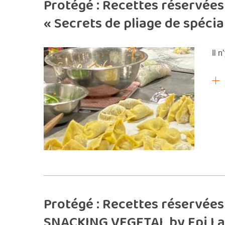
Protégé : Recettes réservées 
« Secrets de pliage de spéci
Il n
Protégé : Recettes réservées 
SNACKING VEGETAL by Epi L