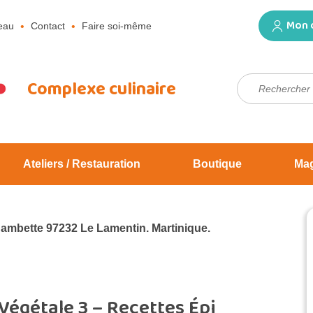
Mon 
eau
Contact
Faire soi-même
Rechercher :
Complexe culinaire
Ateliers / Restauration
Boutique
Ma
Jambette 97232 Le Lamentin. Martinique.
 Végétale 3 – Recettes Épi