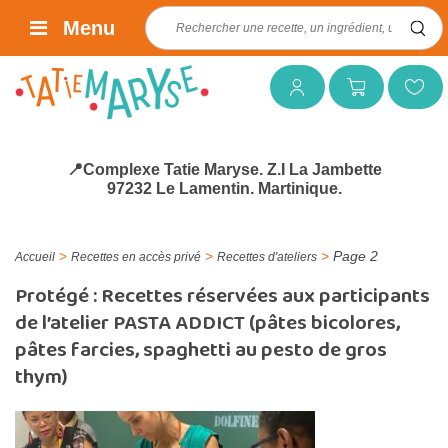
Rechercher :
Menu
Mon compte
Mon panier
Mes favoris
📍Complexe Tatie Maryse. Z.I La Jambette
97232 Le Lamentin. Martinique.
>
>
>
Page 2
Accueil
Recettes en accès privé
Recettes d'ateliers
Protégé : Recettes réservées aux participants
de l’atelier PASTA ADDICT (pâtes bicolores,
pâtes farcies, spaghetti au pesto de gros
thym)