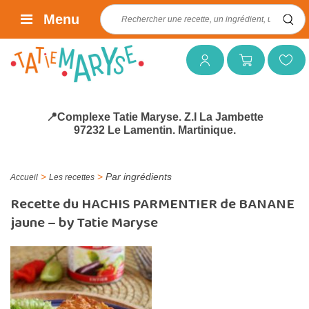
Rechercher :
Menu
Mon compte
Mon panier
Mes favoris
📍Complexe Tatie Maryse. Z.I La Jambette
97232 Le Lamentin. Martinique.
>
>
Par ingrédients
Accueil
Les recettes
Recette du HACHIS PARMENTIER de BANANE
jaune – by Tatie Maryse