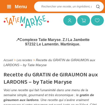
Rechercher :
Menu
Mon compte
Mon panier
Mes favoris
📍Complexe Tatie Maryse. Z.I La Jambette
97232 Le Lamentin. Martinique.
>
>
Recette du GRATIN de GIRAUMON aux
Accueil
Les recettes
LARDONS – by Tatie Maryse
Recette du GRATIN de GIRAUMON aux
LARDONS – by Tatie Maryse
Voici une recette qui fait l’unanimité dans une menu de la
semaine simple, gourmand et très économique : le
gratin de
giraumon aux lardons
. Une recette qui s’avère vraiment
savoureuse si votre giraumon est sucré juste ce qu’il faut. Côté