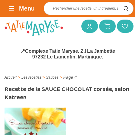
Rechercher :
Menu
Mon compte
Mon panier
Mes favoris
📍Complexe Tatie Maryse. Z.I La Jambette
97232 Le Lamentin. Martinique.
>
>
>
Page 4
Accueil
Les recettes
Sauces
Recette de la SAUCE CHOCOLAT corsée, selon
Katreen