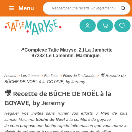
Rechercher :
Menu
Mon compte
Mon panier
Mes favoris
📍Complexe Tatie Maryse. Z.I La Jambette
97232 Le Lamentin. Martinique.
>
>
>
>
🎥 Recette de
Accueil
Les thèmes
Par fêtes
Fêtes de fin d'année
BÛCHE DE NOËL à la GOYAVE, by Jeremy
🎥 Recette de BÛCHE DE NOËL à la
GOYAVE, by Jeremy
Régaler vos invités sans ruiner vos efforts ? Rien de plus
simple.
Voici ma
bûche de Noel
à la confiture de goyave.
Je vous propose une bûche rapide faite maison que vous aurez le
plaisir de présenter à vos convives en ce soir de réveillon.