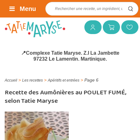
Rechercher :
Menu
Mon compte
Mon panier
Mes favoris
📍Complexe Tatie Maryse. Z.I La Jambette
97232 Le Lamentin. Martinique.
>
>
>
Page 6
Accueil
Les recettes
Apéritifs et entrées
Recette des Aumônières au POULET FUMÉ,
selon Tatie Maryse