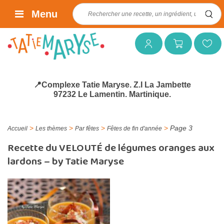
Rechercher :
Menu
Mon compte
Mon panier
Mes favoris
📍Complexe Tatie Maryse. Z.I La Jambette
97232 Le Lamentin. Martinique.
>
>
>
>
Page 3
Accueil
Les thèmes
Par fêtes
Fêtes de fin d'année
Recette du VELOUTÉ de légumes oranges aux
lardons – by Tatie Maryse