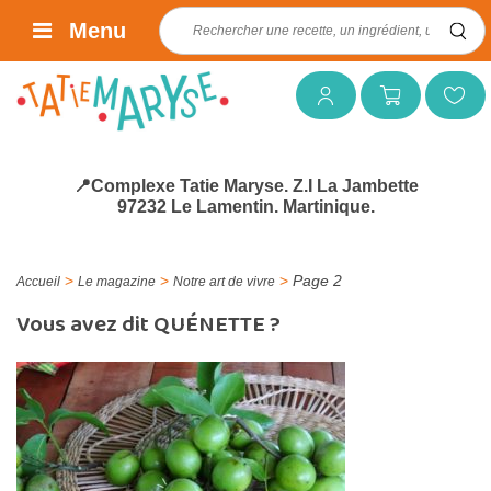
Rechercher :
Menu
Mon compte
Mon panier
Mes favoris
📍Complexe Tatie Maryse. Z.I La Jambette
97232 Le Lamentin. Martinique.
>
>
>
Page 2
Accueil
Le magazine
Notre art de vivre
Vous avez dit QUÉNETTE ?