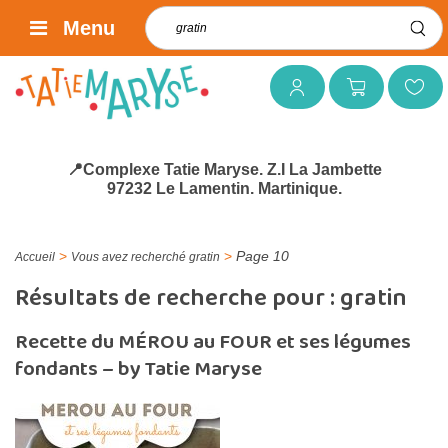
Rechercher :
Menu
Mon compte
Mon panier
Mes favoris
📍Complexe Tatie Maryse. Z.I La Jambette
97232 Le Lamentin. Martinique.
>
>
Page 10
Accueil
Vous avez recherché gratin
Résultats de recherche pour :
gratin
Recette du MÉROU au FOUR et ses légumes
fondants – by Tatie Maryse