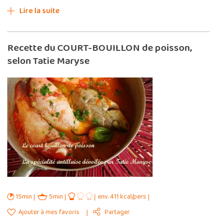
Lire la suite
Recette du COURT-BOUILLON de poisson,
selon Tatie Maryse
15min
5min
env. 411 kcal/pers
Ajouter à mes favoris
Partager