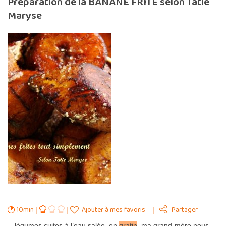
Préparation de la BANANE FRITE selon Tatie
Maryse
10min
Ajouter à mes favoris
Partager
…légumes cuites à l’eau salée, en
gratin
, ma grand-mère nous