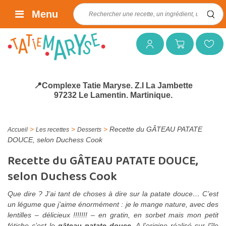
Rechercher :
Menu
Mon compte
Mon panier
Mes favoris
📍Complexe Tatie Maryse. Z.I La Jambette
97232 Le Lamentin. Martinique.
>
>
>
Recette du GÂTEAU PATATE
Accueil
Les recettes
Desserts
DOUCE, selon Duchess Cook
Recette du GÂTEAU PATATE DOUCE,
selon Duchess Cook
Que dire ? J’ai tant de choses à dire sur la patate douce… C’est
un légume que j’aime énormément : je le mange nature, avec des
lentilles – délicieux !!!!!!! – en gratin, en sorbet mais mon petit
fétiche c’est le
gâteau patate douce.
A l’origine réalisé sur l’île