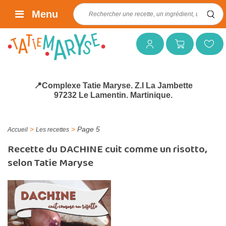
Rechercher :
Menu
Mon compte
Mon panier
Mes favoris
📍Complexe Tatie Maryse. Z.I La Jambette
97232 Le Lamentin. Martinique.
>
>
Page 5
Accueil
Les recettes
Recette du DACHINE cuit comme un risotto,
selon Tatie Maryse