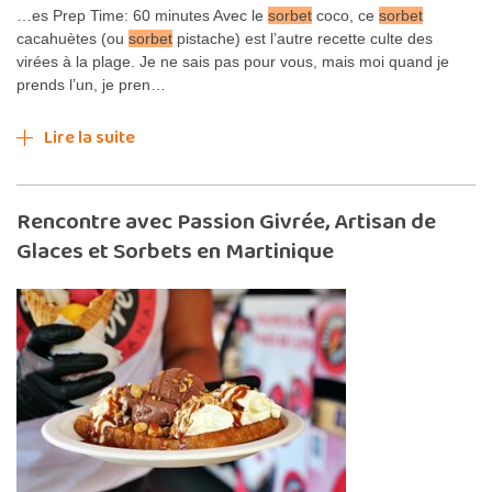
…es Prep Time: 60 minutes Avec le
sorbet
coco, ce
sorbet
cacahuètes (ou
sorbet
pistache) est l’autre recette culte des
virées à la plage. Je ne sais pas pour vous, mais moi quand je
prends l’un, je pren…
Lire la suite
Rencontre avec Passion Givrée, Artisan de
Glaces et Sorbets en Martinique