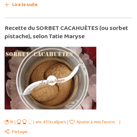
Lire la suite
Recette du SORBET CACAHUÈTES (ou sorbet
pistache), selon Tatie Maryse
1h
env. 411 kcal/pers
Ajouter à mes favoris
Partager