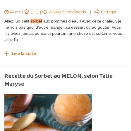
40 min
Ajouter à mes favoris
Partager
Allez, un petit
sorbet
aux pommes d’eau ! Avec cette chaleur, je
ne vois pas quoi d’autre manger au dessert ou au goûter. Vous
n’y aviez jamais pensé et pourtant une chose est certaine, vous
allez l’a…
Lire la suite
Recette du Sorbet au MELON, selon Tatie
Maryse