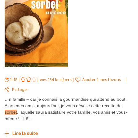
1h15
env. 234 kcal/pers
Ajouter à mes favoris
Partager
…n famille – car je connais la gourmandise qui attend au bout.
Alors mes amis, aujourd’hui, je vous dévoile cette recette de
sorbet
, laquelle saura satisfaire votre famille, vos amis et vous-
même !! Trê…
Lire la suite