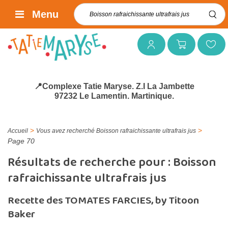
Rechercher :
Menu
Mon compte
Mon panier
Mes favoris
📍Complexe Tatie Maryse. Z.I La Jambette
97232 Le Lamentin. Martinique.
>
>
Accueil
Vous avez recherché Boisson rafraichissante ultrafrais jus
Page 70
Résultats de recherche pour :
Boisson
rafraichissante ultrafrais jus
Recette des TOMATES FARCIES, by Titoon
Baker