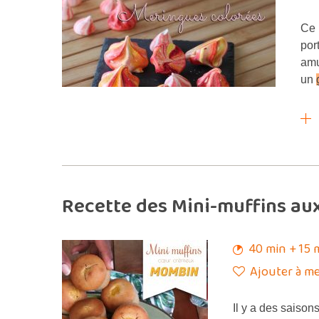
Ce 
por
amu
un
Recette des Mini-muffins au
40 min + 15 
Ajouter à me
Il y a des saison