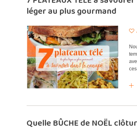
7 PLATEAUX TÉLÉ à savourer a
léger au plus gourmand
Nou
tem
ave
ces
Quelle BÛCHE de NOËL clôtur