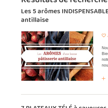
Les 5 arômes INDISPENSABLE
antillaise
Nou
Bie
not
nou