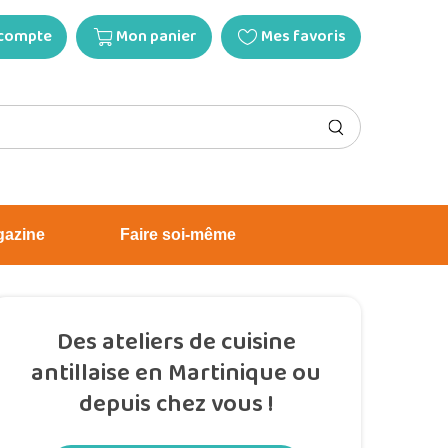
compte
Mon panier
Mes favoris
gazine
Faire soi-même
Des ateliers de cuisine
antillaise en Martinique ou
depuis chez vous !