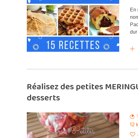
En 
nom
Pac
dur
Réalisez des petites MERING
desserts
12 