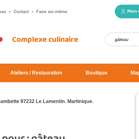
Mon 
eau
Contact
Faire soi-même
Rechercher :
Complexe culinaire
Ateliers / Restauration
Boutique
Ma
Jambette 97232 Le Lamentin. Martinique.
 pour :
gâteau