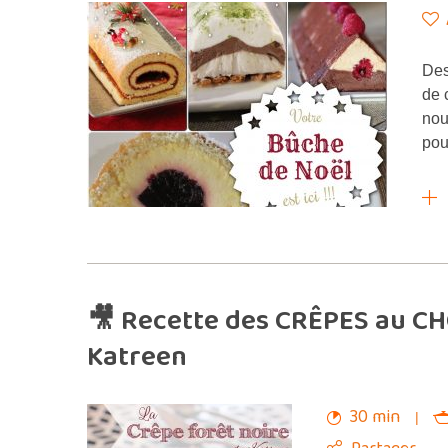
Des
de 
nou
pou
🎥 Recette des CRÊPES au CH
Katreen
30 min