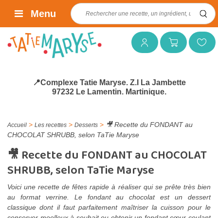
Rechercher :
Menu
Mon compte
Mon panier
Mes favoris
📍Complexe Tatie Maryse. Z.I La Jambette
97232 Le Lamentin. Martinique.
>
>
>
🎥 Recette du FONDANT au
Accueil
Les recettes
Desserts
CHOCOLAT SHRUBB, selon TaTie Maryse
🎥 Recette du FONDANT au CHOCOLAT
SHRUBB, selon TaTie Maryse
Voici une recette de fêtes rapide à réaliser qui se prête très bien
au format verrine. Le fondant au chocolat est un dessert
classique dont il faut parfaitement maîtriser la cuisson pour le
conserver moelleux à souhait ou obtenir un fondant cœur coulant