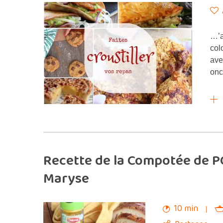
…’a
col
ave
onc
Recette de la Compotée de P
Maryse
10 min