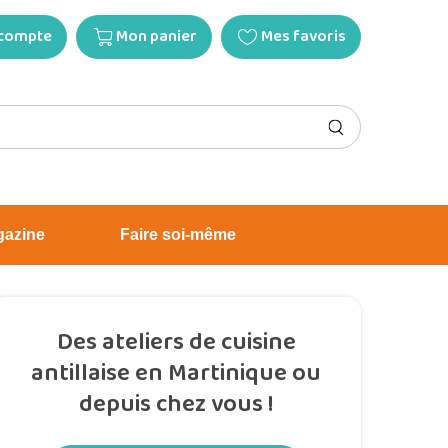
compte
Mon panier
Mes favoris
gazine
Faire soi-même
Des ateliers de cuisine
antillaise en Martinique ou
depuis chez vous !