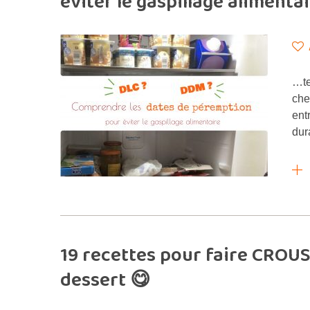
éviter le gaspillage alimenta
…te
che
ent
dur
19 recettes pour faire CROUST
dessert 😋