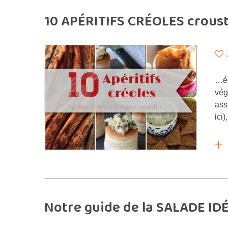
10 APÉRITIFS CRÉOLES crousti
…é,
vég
ass
ici
Notre guide de la SALADE IDÉ