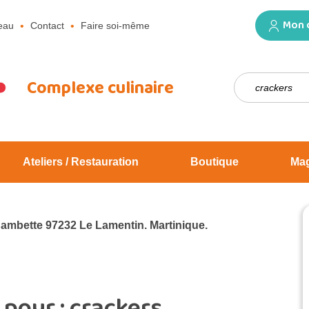
Mon 
eau
Contact
Faire soi-même
Rechercher :
Complexe culinaire
Ateliers / Restauration
Boutique
Ma
Jambette 97232 Le Lamentin. Martinique.
 pour :
crackers