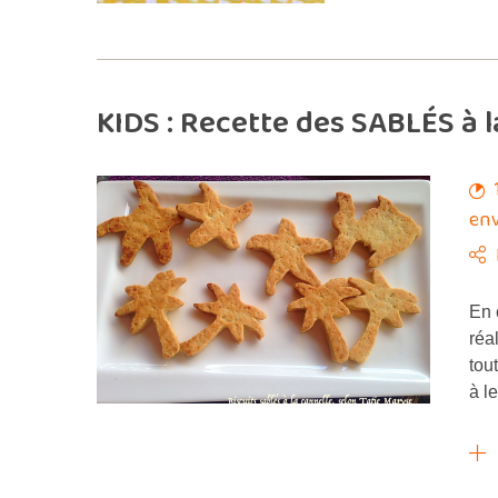
KIDS : Recette des SABLÉS à 
env
En 
réa
tou
à l