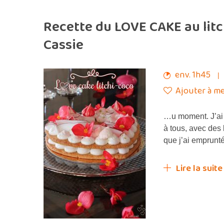
Recette du LOVE CAKE au litch
Cassie
env. 1h45
Ajouter à me
…u moment. J’ai 
à tous, avec des
que j’ai emprunté
Lire la suite