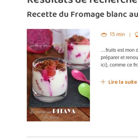
Recette du Fromage blanc au
15 min
…fruits est mon 
préparer et renouv
ici), comme ce fr
Lire la suite