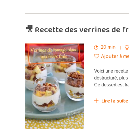
🎥 Recette des verrines de f
20 min
Ajouter à me
Voici une recett
déstructuré, plus
Ce dessert est fr
Lire la suite