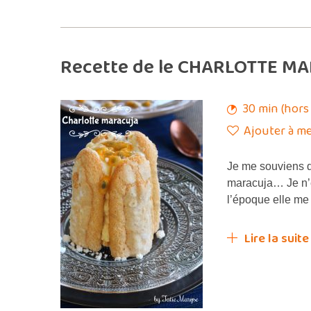
Recette de le CHARLOTTE MA
30 min (hors
Ajouter à me
Je me souviens de
maracuja… Je n’e
l’époque elle me 
Lire la suite