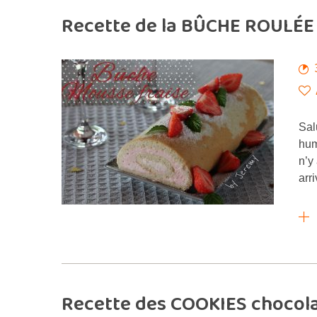
Recette de la BÛCHE ROULÉE
Sal
hum
n’y
arr
Recette des COOKIES chocolat