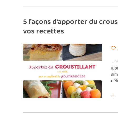
5 façons d’apporter du croust
vos recettes
…te
ajo
sim
dél