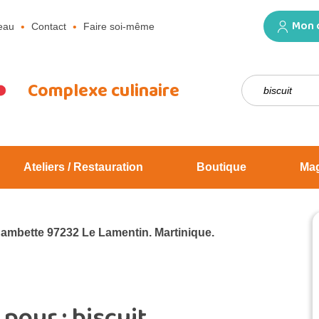
Mon 
eau
Contact
Faire soi-même
Rechercher :
Complexe culinaire
Ateliers / Restauration
Boutique
Ma
Jambette 97232 Le Lamentin. Martinique.
 pour :
biscuit