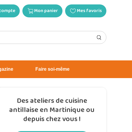
compte
Mon panier
Mes favoris
gazine
Faire soi-même
Des ateliers de cuisine
antillaise en Martinique ou
depuis chez vous !