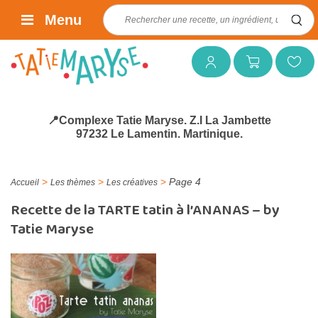
Rechercher :
Menu
Mon compte
Mon panier
Mes favoris
📍Complexe Tatie Maryse. Z.I La Jambette
97232 Le Lamentin. Martinique.
>
>
>
Page 4
Accueil
Les thèmes
Les créatives
Recette de la TARTE tatin à l’ANANAS – by
Tatie Maryse