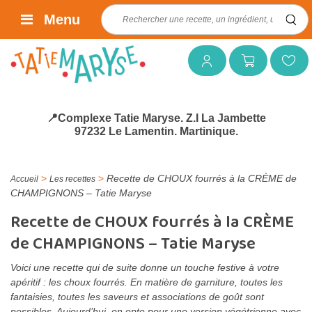
Rechercher :
Menu
Mon compte
Mon panier
Mes favoris
📍Complexe Tatie Maryse. Z.I La Jambette
97232 Le Lamentin. Martinique.
>
>
Recette de CHOUX fourrés à la CRÈME de
Accueil
Les recettes
CHAMPIGNONS – Tatie Maryse
Recette de CHOUX fourrés à la CRÈME
de CHAMPIGNONS – Tatie Maryse
Voici une recette qui de suite donne un touche festive à votre
apéritif : les choux fourrés. En matière de garniture, toutes les
fantaisies, toutes les saveurs et associations de goût sont
possibles. Aujourd’hui, on opte pour une version végétrienne avec