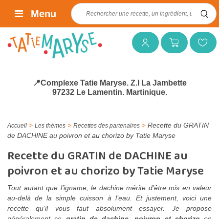
Rechercher :
Menu
Mon compte
Mon panier
Mes favoris
📍Complexe Tatie Maryse. Z.I La Jambette
97232 Le Lamentin. Martinique.
>
>
>
Recette du GRATIN
Accueil
Les thèmes
Recettes des partenaires
de DACHINE au poivron et au chorizo by Tatie Maryse
Recette du GRATIN de DACHINE au
poivron et au chorizo by Tatie Maryse
Tout autant que l’igname, le dachine mérite d’être mis en valeur
au-delà de la simple cuisson à l’eau. Et justement, voici une
recette qu’il vous faut absolument essayer. Je propose
généralement ce
gratin de dachine, poivron et chorizo
en