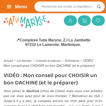
Rechercher :
Menu
Mon compte
Mon panier
Mes favoris
📍Complexe Tatie Maryse. Z.I La Jambette
97232 Le Lamentin. Martinique.
>
>
>
>
VIDÉO :
Accueil
Les thèmes
Conseils et astuces
Techniques
Mon conseil pour CHOISIR un bon DACHINE (et le préparer)
VIDÉO : Mon conseil pour CHOISIR un
bon DACHINE (et le préparer)
Vous aimez le
dachine
(chou de Chine) mais vous n’en achetez
pas car vous avez peur de vous tromper ? Bienvenus au club !
Jusqu’à il y a peu, je comptais encore sur mon père pour m’en
ramener quand il allait faire son marché – oui, oui, honte à moi !