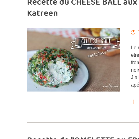
Recette du CHEESE BALL aux a
Katreen
Le 
etr
fro
noi
J’a
apé