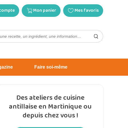
compte
Mon panier
Mes favoris
gazine
Faire soi-même
Des ateliers de cuisine
antillaise en Martinique ou
depuis chez vous !