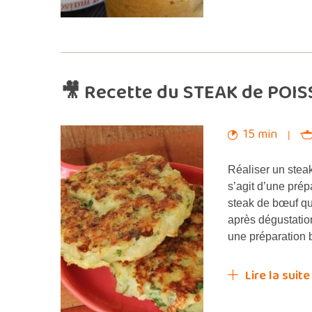
🎥 Recette du STEAK de POIS
15 min
Réaliser un steak
s’agit d’une prép
steak de bœuf qu
après dégustatio
une préparation 
Lire la suite