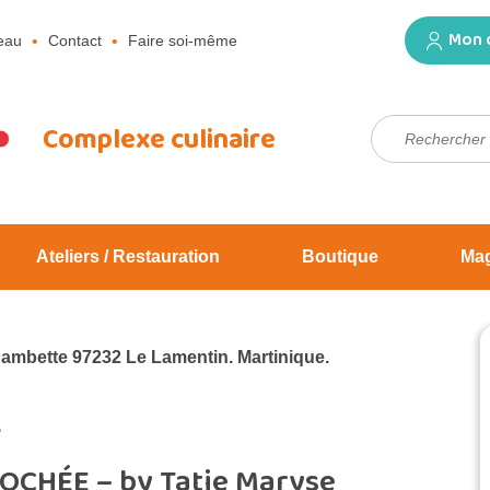
Mon 
eau
Contact
Faire soi-même
Rechercher :
Complexe culinaire
Ateliers / Restauration
Boutique
Ma
Jambette 97232 Le Lamentin. Martinique.
2
IOCHÉE – by Tatie Maryse