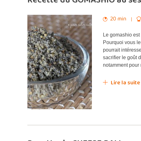
Recette du GOMASHIO au sésam
20 min
Le gomashio est 
Pourquoi vous le 
pourrait intéres
sacrifier le goût 
notamment pour r
Lire la suite