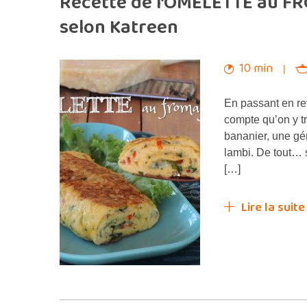
Recette de l’OMELETTE au FR
selon Katreen
10 min
En passant en rev
compte qu’on y tr
bananier, une gé
lambi. De tout… s
[…]
Lire la suite