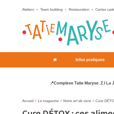
Ateliers
Team building
Restauration
Cartes cad
Infos pratiques
📍Complexe Tatie Maryse. Z.I La 
>
>
>
Accueil
Le magazine
Notre art de vivre
Cure DÉTOX 
Cure DÉTOX : ces alimen