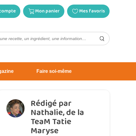
compte
Mon panier
Mes favoris
gazine
Faire soi-même
Rédigé par
Nathalie, de la
TeaM Tatie
Maryse