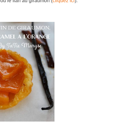
 ou le flan au giraumon (
cliquez ici
).