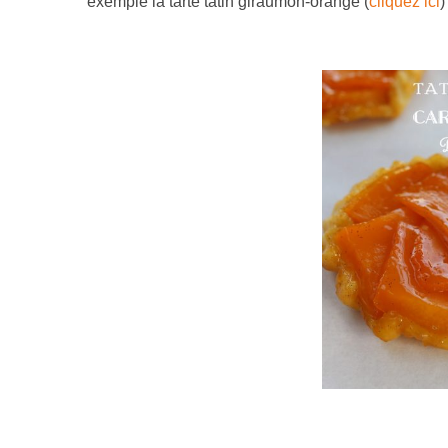
exemple la tarte tatin giraumon-orange (
cliquez ici
)