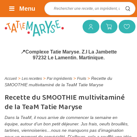
Rechercher :
Menu
Mon compte
Mon panier
Mes favoris
📍Complexe Tatie Maryse. Z.I La Jambette
97232 Le Lamentin. Martinique.
>
>
>
>
Recette du
Accueil
Les recettes
Par ingrédients
Fruits
SMOOTHIE multivitaminé de la TeaM Tatie Maryse
Recette du SMOOTHIE multivitaminé
de la TeaM Tatie Maryse
Dans la TeaM, il nous arrive de commencer la semaine en
équipe, autour d’un bon petit déjeuner. Jus frais, oeufs brouillés,
tartines, viennoiseries…nous ne manquons pas d’imagination
pour un moment de convivialité. D’ailleurs, cela a soufflé une idée