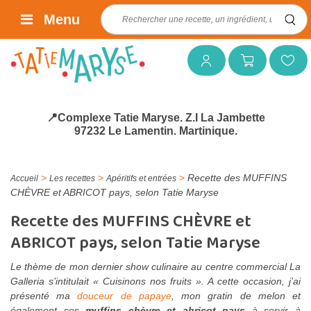
Rechercher :
Menu
Mon compte
Mon panier
Mes favoris
📍Complexe Tatie Maryse. Z.I La Jambette
97232 Le Lamentin. Martinique.
>
>
>
Recette des MUFFINS
Accueil
Les recettes
Apéritifs et entrées
CHÈVRE et ABRICOT pays, selon Tatie Maryse
Recette des MUFFINS CHÈVRE et
ABRICOT pays, selon Tatie Maryse
Le thème de mon dernier show culinaire au centre commercial La
Galleria s’intitulait « Cuisinons nos fruits ». A cette occasion, j’ai
présenté ma
douceur de papaye
, mon gratin de melon et
également ces
muffins chèvre et abricot pays
à servir à