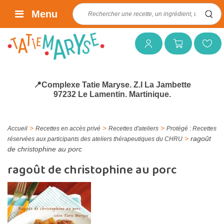
Rechercher :
Menu
Mon compte
Mon panier
Mes favoris
📍Complexe Tatie Maryse. Z.I La Jambette
97232 Le Lamentin. Martinique.
>
>
>
Accueil
Recettes en accès privé
Recettes d'ateliers
Protégé : Recettes
>
ragoût
réservées aux participants des ateliers thérapeutiques du CHRU
de christophine au porc
ragoût de christophine au porc