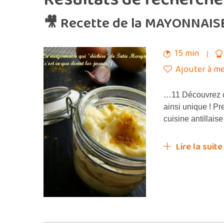
🎥 Recette de la MAYONNAISE 
15 min
Ajouter à me
…11 Découvrez 
ainsi unique ! P
cuisine antillai
Lire la suite