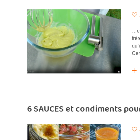
…e 
frè
qu’
Cer
6 SAUCES et condiments pour