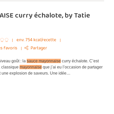
ISE curry échalote, by Tatie
env. 754 kcal/recette
s favoris
Partager
niveau goût : la
sauce mayonnaise
curry échalote. C’est
a classique
mayonnaise
que j’ai eu l’occasion de partager
est une explosion de saveurs. Une idée…