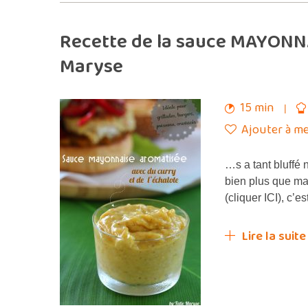
Recette de la sauce MAYONNA
Maryse
15 min
Ajouter à me
…s a tant bluffé 
bien plus que m
(cliquer ICI), c’
Lire la suite