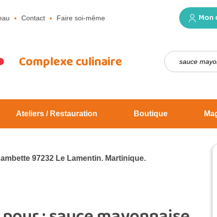
Mon 
eau
Contact
Faire soi-même
Rechercher :
Complexe culinaire
Ateliers / Restauration
Boutique
Ma
Jambette 97232 Le Lamentin. Martinique.
 pour :
sauce mayonnaise