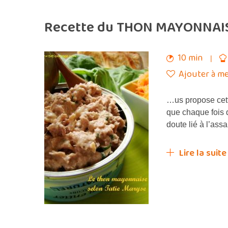
Recette du THON MAYONNAIS
10 min
Ajouter à me
…us propose cett
que chaque fois q
doute lié à l’as
Lire la suite