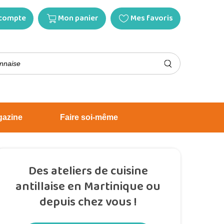
compte
Mon panier
Mes favoris
gazine
Faire soi-même
Des ateliers de cuisine
antillaise en Martinique ou
depuis chez vous !