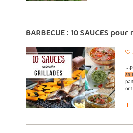
BARBECUE : 10 SAUCES pour r
…po
sau
par
ont