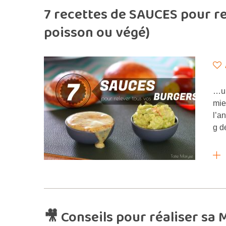
7 recettes de SAUCES pour r
poisson ou végé)
…ur
mie
l’a
g d
🎥 Conseils pour réaliser s