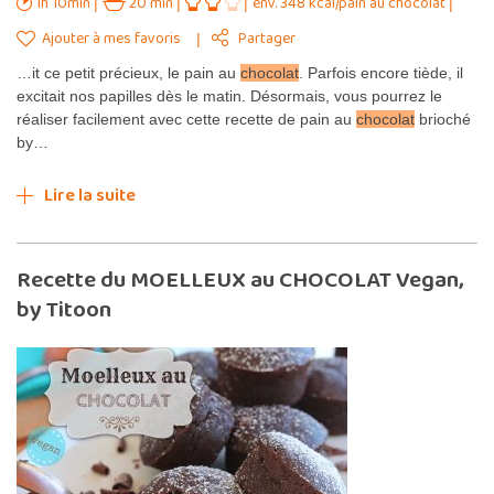
1h 10min
20 min
env. 348 kcal/pain au chocolat
Ajouter à mes favoris
Partager
…it ce petit précieux, le pain au
chocolat
. Parfois encore tiède, il
excitait nos papilles dès le matin. Désormais, vous pourrez le
réaliser facilement avec cette recette de pain au
chocolat
brioché
by…
Lire la suite
Recette du MOELLEUX au CHOCOLAT Vegan,
by Titoon