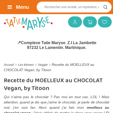
Rechercher :
Menu
Mon compte
Mon panier
Mes favoris
📍Complexe Tatie Maryse. Z.I La Jambette
97232 Le Lamentin. Martinique.
>
>
>
Recette du MOELLEUX au
Accueil
Les thèmes
Veggie
CHOCOLAT Vegan, by Titoon
Recette du MOELLEUX au CHOCOLAT
Vegan, by Titoon
Qui n’aime pas le chocolat ? Pas moi en tout cas, LOL ! Mais
attention, quand je dis que j’aime le chocolat, je parle de chocolat
noir, j’en suis fan. Alors quand j’ai fais mon
moelleux au
chocolat vegan
, j’étais obligé de mettre la dose vous voyez ! Et