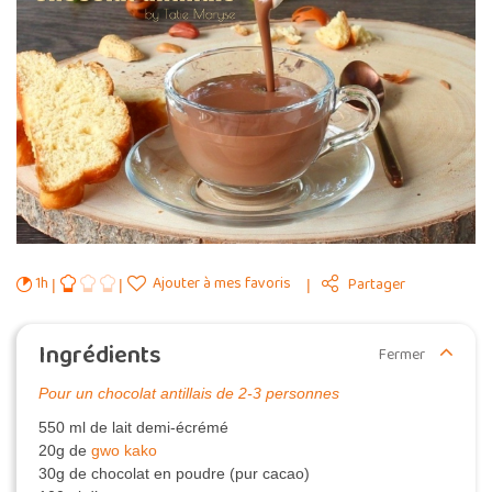
1h
Ajouter à mes favoris
Partager
Ingrédients
Fermer
Pour un chocolat antillais de 2-3 personnes
550 ml de lait demi-écrémé
20g de
gwo kako
30g de chocolat en poudre (pur cacao)