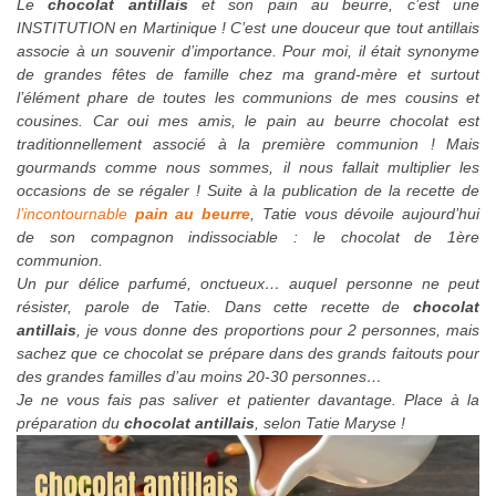
Le
chocolat antillais
et son pain au beurre, c’est une
INSTITUTION en Martinique ! C’est une douceur que tout antillais
associe à un souvenir d’importance. Pour moi, il était synonyme
de grandes fêtes de famille chez ma grand-mère et surtout
l’élément phare de toutes les communions de mes cousins et
cousines. Car oui mes amis, le pain au beurre chocolat est
traditionnellement associé à la première communion ! Mais
gourmands comme nous sommes, il nous fallait multiplier les
occasions de se régaler ! Suite à la publication de la recette de
l’incontournable
pain au beurre
, Tatie vous dévoile aujourd’hui
de son compagnon indissociable : le chocolat de 1ère
communion.
Un pur délice parfumé, onctueux… auquel personne ne peut
résister, parole de Tatie. Dans cette recette de
chocolat
antillais
, je vous donne des proportions pour 2 personnes, mais
sachez que ce chocolat se prépare dans des grands faitouts pour
des grandes familles d’au moins 20-30 personnes…
Je ne vous fais pas saliver et patienter davantage. Place à la
préparation du
chocolat antillais
, selon Tatie Maryse !