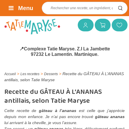
Rechercher :
Menu
Mon compte
Mon panier
Mes favoris
📍Complexe Tatie Maryse. Z.I La Jambette
97232 Le Lamentin. Martinique.
>
>
>
Recette du GÂTEAU À L’ANANAS
Accueil
Les recettes
Desserts
antillais, selon Tatie Maryse
Recette du GÂTEAU À L’ANANAS
antillais, selon Tatie Maryse
Cette recette de
gâteau à l’ananas
est celle que j’apprécie
depuis mon enfance. Je n’ai pas encore trouvé
gâteau ananas
lui arrivant à la cheville, je vous l’assure.
Son secret : un
gâteau ananas
très léger, délicatement parfumé