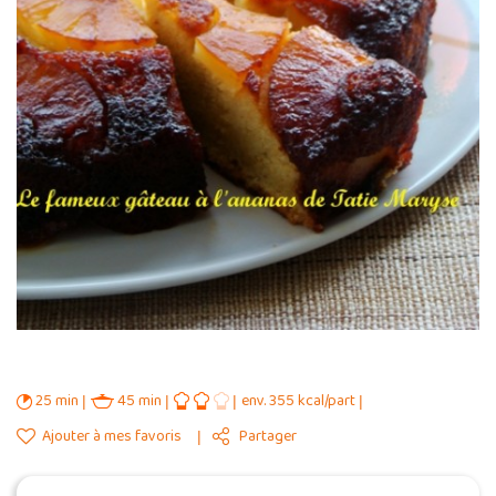
25 min
45 min
env. 355 kcal/part
Ajouter à mes favoris
Partager