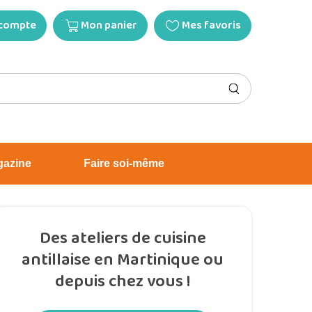
compte
Mon panier
Mes favoris
gazine
Faire soi-même
Des ateliers de cuisine
antillaise en Martinique ou
depuis chez vous !