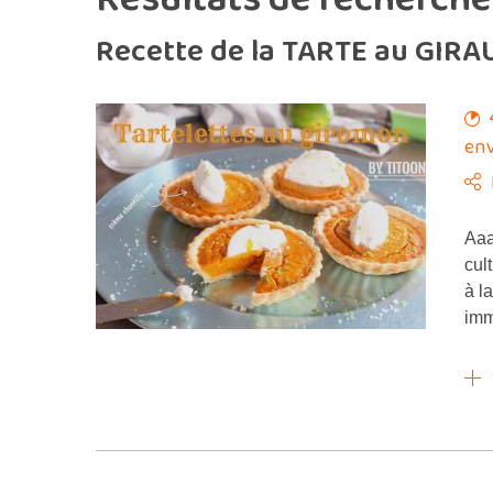
Recette de la TARTE au GIRA
env
Aaa
cul
à l
imm