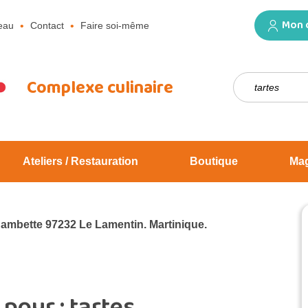
Mon 
eau
Contact
Faire soi-même
Rechercher :
Complexe culinaire
Ateliers / Restauration
Boutique
Ma
Jambette 97232 Le Lamentin. Martinique.
 pour :
tartes