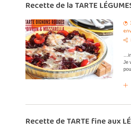
Recette de la TARTE LÉGUME
env
…im
Je 
pou
Recette de TARTE fine aux L