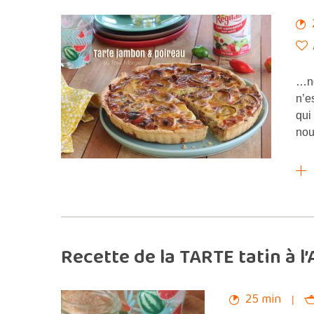
…nd
n’e
qui
no
Recette de la TARTE tatin à 
25 min