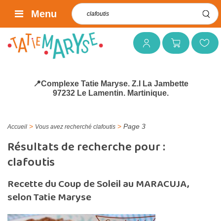
Rechercher :
Menu
Mon compte
Mon panier
Mes favoris
📍Complexe Tatie Maryse. Z.I La Jambette
97232 Le Lamentin. Martinique.
>
>
Page 3
Accueil
Vous avez recherché clafoutis
Résultats de recherche pour :
clafoutis
Recette du Coup de Soleil au MARACUJA,
selon Tatie Maryse