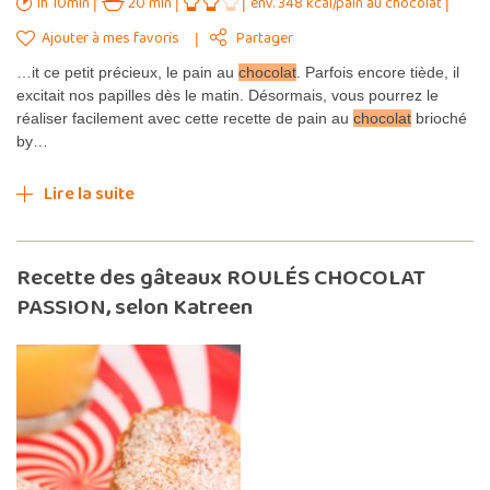
1h 10min
20 min
env. 348 kcal/pain au chocolat
Ajouter à mes favoris
Partager
…it ce petit précieux, le pain au
chocolat
. Parfois encore tiède, il
excitait nos papilles dès le matin. Désormais, vous pourrez le
réaliser facilement avec cette recette de pain au
chocolat
brioché
by…
Lire la suite
Recette des gâteaux ROULÉS CHOCOLAT
PASSION, selon Katreen