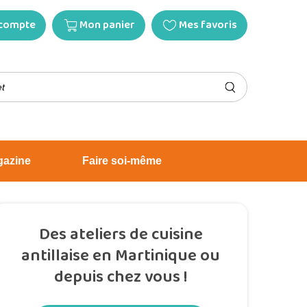
compte
Mon panier
Mes favoris
gazine
Faire soi-même
Des ateliers de cuisine
antillaise en Martinique ou
depuis chez vous !