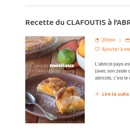
Recette du CLAFOUTIS à l’ABR
20min
Ajouter à me
L’abricot pays es
(avec son zeste d
abricots, c’est l
Lire la suite