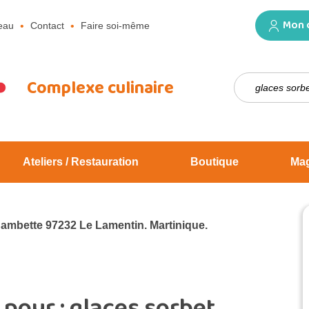
Mon 
eau
Contact
Faire soi-même
Rechercher :
Complexe culinaire
Ateliers / Restauration
Boutique
Ma
Jambette 97232 Le Lamentin. Martinique.
 pour :
glaces sorbet