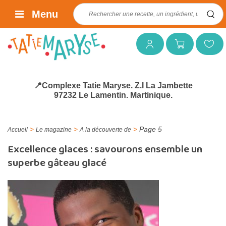
Rechercher :
Menu
Mon compte
Mon panier
Mes favoris
📍Complexe Tatie Maryse. Z.I La Jambette
97232 Le Lamentin. Martinique.
>
>
>
Page 5
Accueil
Le magazine
A la découverte de
Excellence glaces : savourons ensemble un
superbe gâteau glacé