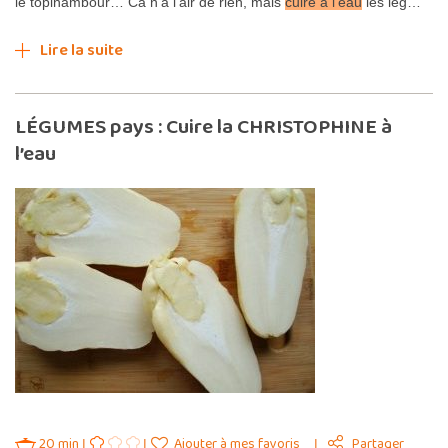
le topinambour… Ca n’a l’air de rien, mais
cuire à l’eau
les lég…
Lire la suite
LÉGUMES pays : Cuire la CHRISTOPHINE à
l’eau
20 min
Ajouter à mes favoris
Partager