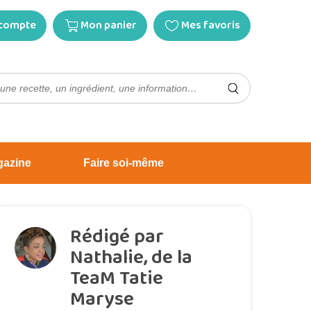
compte
Mon panier
Mes favoris
gazine
Faire soi-même
Rédigé par
Nathalie, de la
TeaM Tatie
Maryse