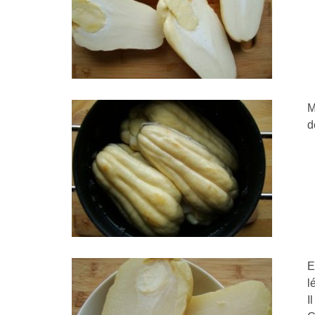
M
d
E
l
I