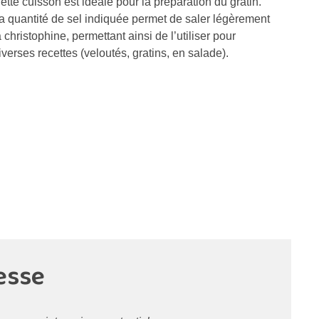
ette cuisson est idéale pour la préparation du gratin.
a quantité de sel indiquée permet de saler légèrement
a christophine, permettant ainsi de l’utiliser pour
iverses recettes (veloutés, gratins, en salade).
esse