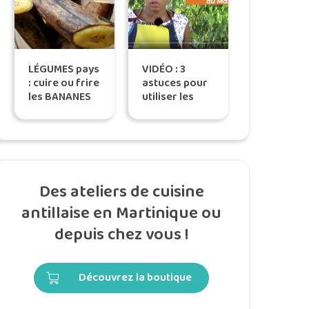
LÉGUMES pays
VIDÉO : 3
: cuire ou frire
astuces pour
les BANANES
utiliser les
plantain
gousses de
vanille
épuisée…
Jusqu’au
dernier grain !
Des ateliers de cuisine
antillaise en Martinique ou
depuis chez vous !
Découvrez la boutique