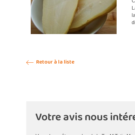
C
L
l
d
Retour à la liste
Votre avis nous intér