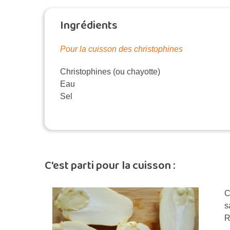
Ingrédients
Pour la cuisson des christophines
Christophines (ou chayotte)
Eau
Sel
C'est parti pour la cuisson :
C
s
R