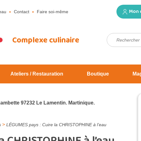
Mon 
eau
Contact
Faire soi-même
Rechercher :
Complexe culinaire
Ateliers / Restauration
Boutique
Ma
Jambette 97232 Le Lamentin. Martinique.
>
s
LÉGUMES pays : Cuire la CHRISTOPHINE à l’eau
la CHRISTOPHINE à l’eau