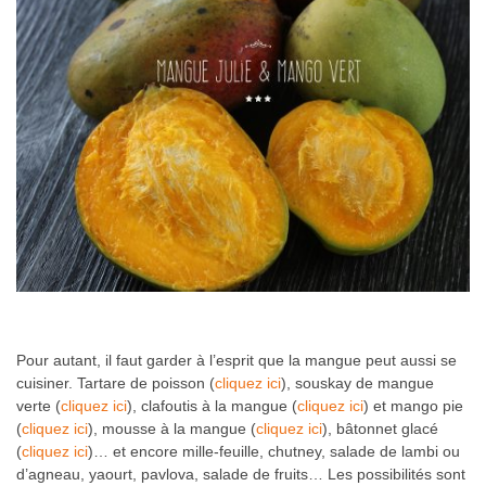
Pour autant, il faut garder à l’esprit que la mangue peut aussi se
cuisiner. Tartare de poisson (
cliquez ici
), souskay de mangue
verte (
cliquez ici
), clafoutis à la mangue (
cliquez ici
) et mango pie
(
cliquez ici
), mousse à la mangue (
cliquez ici
), bâtonnet glacé
(
cliquez ici
)… et encore mille-feuille, chutney, salade de lambi ou
d’agneau, yaourt, pavlova, salade de fruits… Les possibilités sont