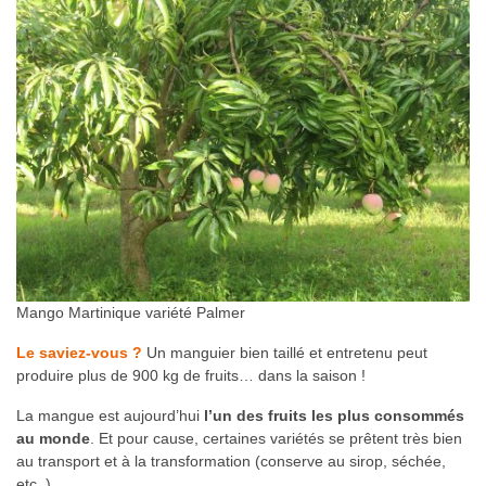
Mango Martinique variété Palmer
Le saviez-vous ?
Un manguier bien taillé et entretenu peut
produire plus de 900 kg de fruits… dans la saison !
La mangue est aujourd’hui
l’un des fruits les plus consommés
au monde
. Et pour cause, certaines variétés se prêtent très bien
au transport et à la transformation (conserve au sirop, séchée,
etc .).