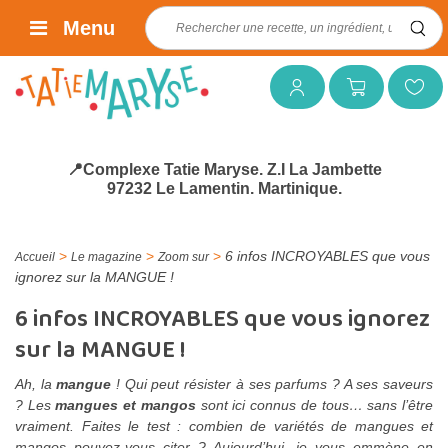
Rechercher :
Menu
Mon compte
Mon panier
Mes favoris
📍Complexe Tatie Maryse. Z.I La Jambette
97232 Le Lamentin. Martinique.
>
>
>
6 infos INCROYABLES que vous
Accueil
Le magazine
Zoom sur
ignorez sur la MANGUE !
6 infos INCROYABLES que vous ignorez
sur la MANGUE !
Ah, la
mangue
! Qui peut résister à ses parfums ? A ses saveurs
? Les
mangues et mangos
sont ici connus de tous… sans l’être
vraiment. Faites le test : combien de variétés de mangues et
mangos pouvez-vous citer ? Aujourd’hui, je vous emmène en