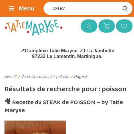
Rechercher :
Menu
Mon compte
Mon panier
Mes favoris
📍Complexe Tatie Maryse. Z.I La Jambette
97232 Le Lamentin. Martinique.
>
>
Page 5
Accueil
Vous avez recherché poisson
Résultats de recherche pour :
poisson
🎥 Recette du STEAK de POISSON – by Tatie
Maryse