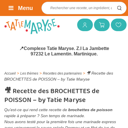
Rechercher :
Menu
Mon compte
Mon panier
Mes favoris
📍Complexe Tatie Maryse. Z.I La Jambette
97232 Le Lamentin. Martinique.
>
>
>
🎥 Recette des
Accueil
Les thèmes
Recettes des partenaires
BROCHETTES de POISSON – by Tatie Maryse
🎥 Recette des BROCHETTES de
POISSON – by Tatie Maryse
Qu’est-ce qui rend cette recette de
brochettes de poisson
rapide à préparer ? Son temps de marinade.
Nous avons testé pour la première fois une marinade express
avec uniquement la sauce créole Dormoy et un filet de jus de