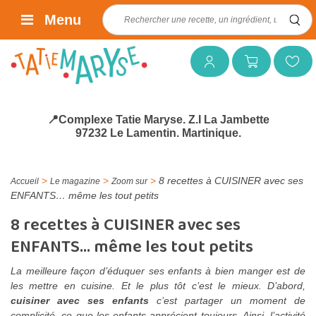
Rechercher :
Menu
Mon compte
Mon panier
Mes favoris
📍Complexe Tatie Maryse. Z.I La Jambette
97232 Le Lamentin. Martinique.
>
>
>
8 recettes à CUISINER avec ses
Accueil
Le magazine
Zoom sur
ENFANTS… même les tout petits
8 recettes à CUISINER avec ses
ENFANTS… même les tout petits
La meilleure façon d’éduquer ses enfants à bien manger est de
les mettre en cuisine. Et le plus tôt c’est le mieux. D’abord,
cuisiner avec ses enfants
c’est partager un moment de
complicité, ce que les enfants apprécient toujours. Ainsi, l’activité