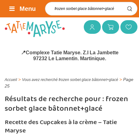
Rechercher :
Menu
Mon compte
Mon panier
Mes favoris
📍Complexe Tatie Maryse. Z.I La Jambette
97232 Le Lamentin. Martinique.
>
>
Page
Accueil
Vous avez recherché frozen sorbet glace bâtonnet+glacé
25
Résultats de recherche pour :
frozen
sorbet glace bâtonnet+glacé
Recette des Cupcakes à la crème – Tatie
Maryse