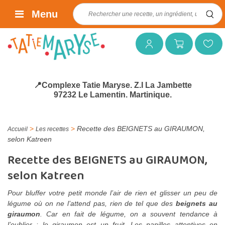
Rechercher :
Menu
Mon compte
Mon panier
Mes favoris
📍Complexe Tatie Maryse. Z.I La Jambette
97232 Le Lamentin. Martinique.
>
>
Recette des BEIGNETS au GIRAUMON,
Accueil
Les recettes
selon Katreen
Recette des BEIGNETS au GIRAUMON,
selon Katreen
Pour bluffer votre petit monde l’air de rien et glisser un peu de
légume où on ne l’attend pas, rien de tel que des
beignets au
giraumon
. Car en fait de légume, on a souvent tendance à
l’oublier : le giraumon est un fruit. Les papilles attentives en