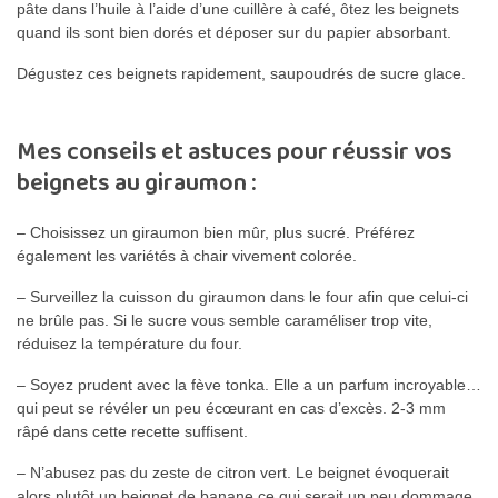
pâte dans l’huile à l’aide d’une cuillère à café, ôtez les beignets
quand ils sont bien dorés et déposer sur du papier absorbant.
Dégustez ces beignets rapidement, saupoudrés de sucre glace.
Mes conseils et astuces pour réussir vos
beignets au giraumon :
– Choisissez un giraumon bien mûr, plus sucré. Préférez
également les variétés à chair vivement colorée.
– Surveillez la cuisson du giraumon dans le four afin que celui-ci
ne brûle pas. Si le sucre vous semble caraméliser trop vite,
réduisez la température du four.
– Soyez prudent avec la fève tonka. Elle a un parfum incroyable…
qui peut se révéler un peu écœurant en cas d’excès. 2-3 mm
râpé dans cette recette suffisent.
– N’abusez pas du zeste de citron vert. Le beignet évoquerait
alors plutôt un beignet de banane ce qui serait un peu dommage.