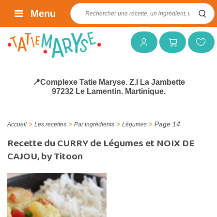
Rechercher :
Menu
Mon compte
Mon panier
Mes favoris
📍Complexe Tatie Maryse. Z.I La Jambette
97232 Le Lamentin. Martinique.
>
>
>
>
Page 14
Accueil
Les recettes
Par ingrédients
Légumes
Recette du CURRY de Légumes et NOIX DE
CAJOU, by Titoon