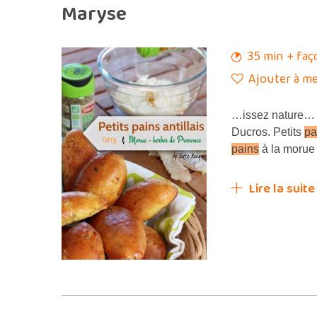
Maryse
35 min + faç
Ajouter à me
…issez nature… 
Ducros. Petits
pa
pains
à la morue
Lire la suite