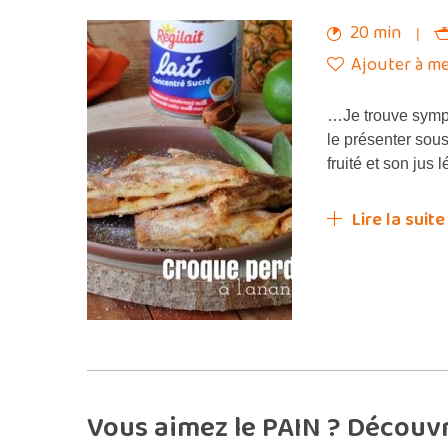
20 min
Ajouter à me
…Je trouve symp
le présenter sou
fruité et son jus
Lire la suite
Vous aimez le PAIN ? Découv