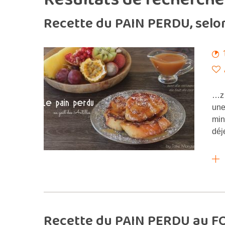
Recette du PAIN PERDU, selo
…z 
une
min
déj
Recette du PAIN PERDU au FO