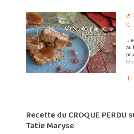
…es
au 
pou
le 
Recette du CROQUE PERDU su
Tatie Maryse