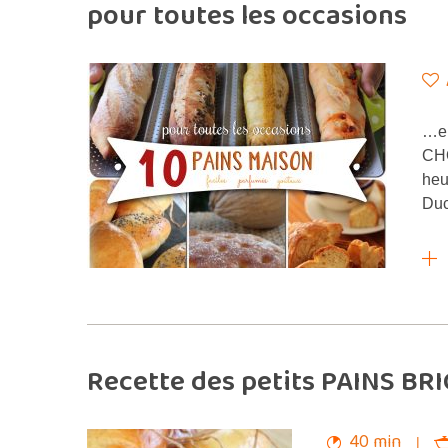
pour toutes les occasions
…en
CHO
heu
Duc
Recette des petits PAINS BR
40 min