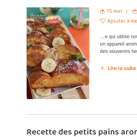
15 min
Ajouter à me
…e qui utilise no
un appareil arom
des souvenirs h
Lire la suite
Recette des petits pains arom