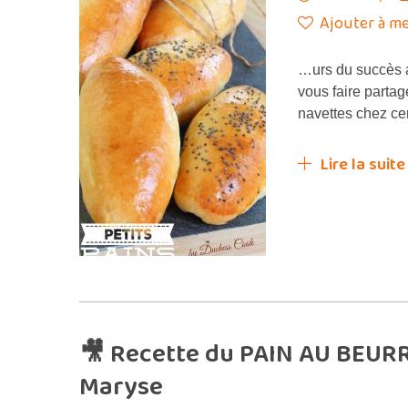
Ajouter à me
…urs du succès a
vous faire partag
navettes chez cer
Lire la suite
🎥 Recette du PAIN AU BEURR
Maryse