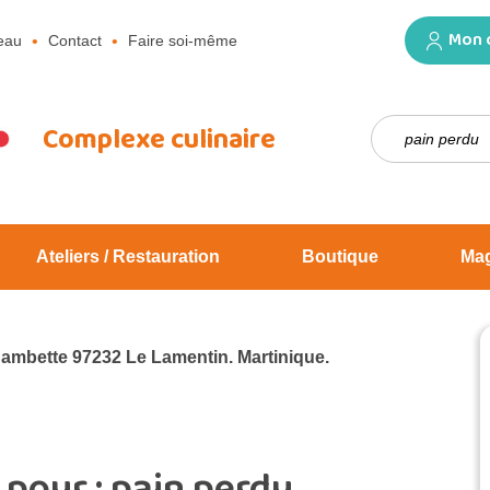
Mon 
eau
Contact
Faire soi-même
Rechercher :
Complexe culinaire
Ateliers / Restauration
Boutique
Ma
Jambette 97232 Le Lamentin. Martinique.
 pour :
pain perdu