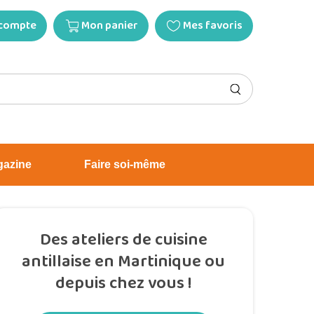
compte
Mon panier
Mes favoris
gazine
Faire soi-même
Des ateliers de cuisine
antillaise en Martinique ou
depuis chez vous !