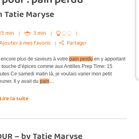
n Tatie Maryse
15 min
3 min
Ajouter à mes favoris
Partager
encore plus de saveurs à votre
pain perdu
en y apportant
 touche d’épices comme aux Antilles Prep Time: 15
utes Ce samedi matin là, je voulais varier mon petit
euner. Il y avait du
pain
…
Lire la suite
UR – by Tatie Maryse